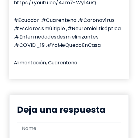
https://youtu.be/4Jm7-Wy14uQ
#Ecuador
,#Cuarentena
,#Coronavírus
,#Esclerosismúltiple
,#Neuromielitisóptica
,#Enfermedadesdesmielinizantes
,#COVID_19
,#YoMeQuedoEnCasa
Alimentación
,
Cuarentena
Deja una respuesta