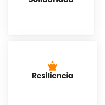
necesidades de otros y nos genera el
Este es el contenido de la parte frontal.
deseo de sumar en su satisfacción; es
compartir y aplicar a los demás
lo que creemos es bueno para nosotros.
A través de vivencias demostramos a los
Resiliencia
demás cómo enfrentar y adaptarse bien a
la adversidad, con el fin de pensar en un
Este es el contenido de la parte frontal.
mejor futuro.