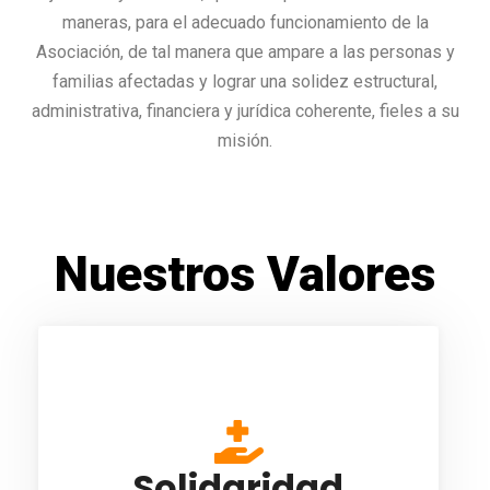
maneras, para el adecuado funcionamiento de la
Asociación, de tal manera que ampare a las personas y
familias afectadas y lograr una solidez estructural,
administrativa, financiera y jurídica coherente, fieles a su
misión.
Nuestros Valores
Brindamos nuestro apoyo a las
personas cuando lo necesitan sin
esperar algo a cambio. Es un valor que
Solidaridad
nos ayuda a ser conscientes de las