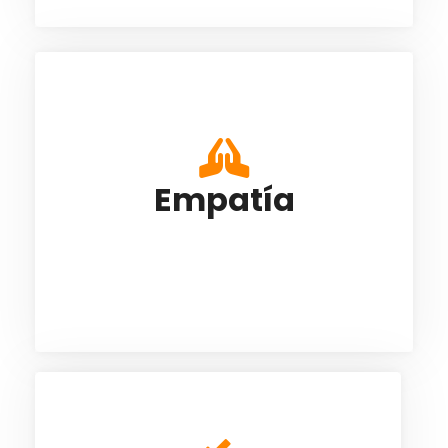
Nuestras relaciones buscan reconocer y
comprender los sentimientos y actitudes
de las personas, así como las
Empatía
circunstancias que los afectan en un
Este es el contenido de la parte frontal.
momento determinado; intentamos
reconocer los sentimientos y
pensamientos de los demás.