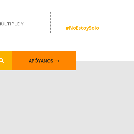
MÚLTIPLE Y
#NoEstoySolo
APÓYANOS