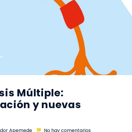
sis Múltiple:
tación y nuevas
rador Apemede
No hay comentarios